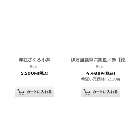
赤絵ざくろ小丼
伊万里瓢箪六瓢皿／赤［徳七窯］
5,500
4,488
(税込)
(税込)
円
円
希望小売価格
:
3,520
円