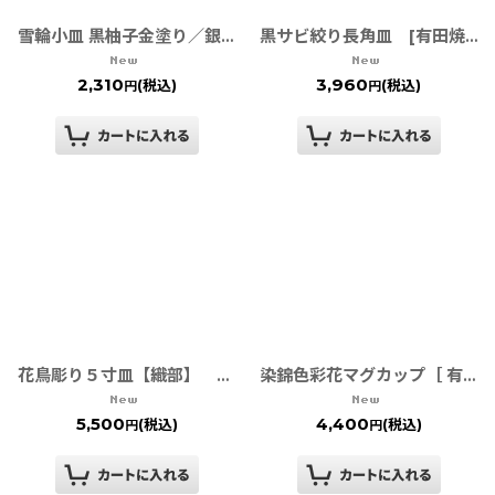
雪輪小皿 黒柚子金塗り／銀塗り【有田焼 陶悦窯】
黒サビ絞り長角皿 [有田焼 金善窯]
2,310
3,960
(税込)
(税込)
円
円
花鳥彫り５寸皿【織部】 福泉窯
染錦色彩花マグカップ［ 有田焼 ］
5,500
4,400
(税込)
(税込)
円
円