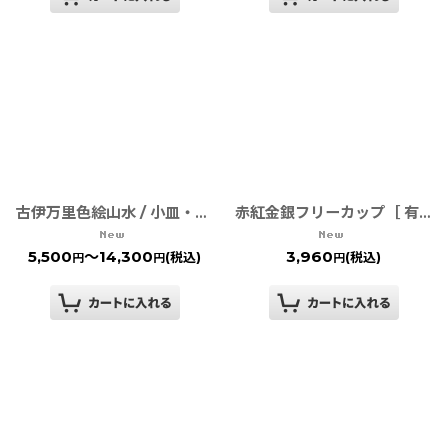
古伊万里色絵山水 / 小皿・中皿・大皿［ 有田焼 幸楽窯 ］
赤紅金銀フリーカップ［ 有田焼 ］
5,500
～14,300
3,960
(税込)
(税込)
円
円
円