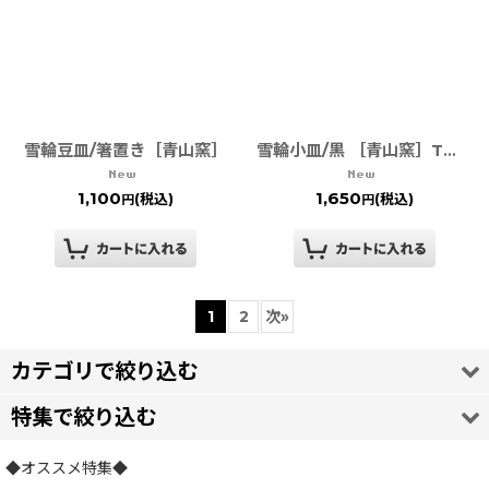
雪輪豆皿/箸置き［青山窯］
雪輪小皿/黒 ［青山窯］TWFテーブルウェアフェスティバル
1,100
1,650
(税込)
(税込)
円
円
1
2
次
»
カテゴリで絞り込む
特集で絞り込む
箸置き・スプーンレスト
◆オススメ特集◆
御祝 贈り物 ギフト 内祝 記念品
節句 / 干支/ 四季を彩る小物