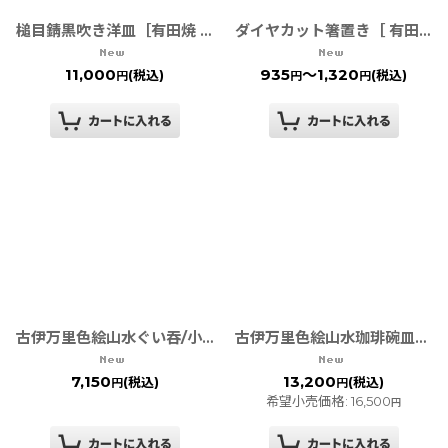
槌目錆黒吹き洋皿［有田焼 李荘窯］
ダイヤカット箸置き［ 有田焼 ］
11,000
935
～1,320
(税込)
(税込)
円
円
円
古伊万里色絵山水ぐい吞/小煎茶［ 有田焼 幸楽窯 ］
古伊万里色絵山水珈琲碗皿［ 有田焼 幸楽窯 ］
7,150
13,200
(税込)
(税込)
円
円
希望小売価格
:
16,500
円