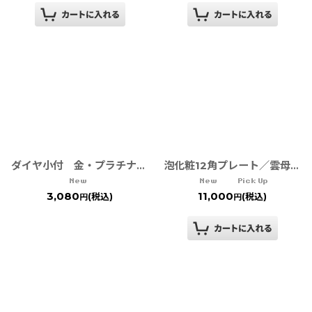
ダイヤ小付 金・プラチナ 【有田焼 弥源次窯】TWFテーブルウェアフェスティバル
泡化粧12角プレート／雲母銀青 TWFテーブルウェアフェスティバル
3,080
11,000
(税込)
(税込)
円
円