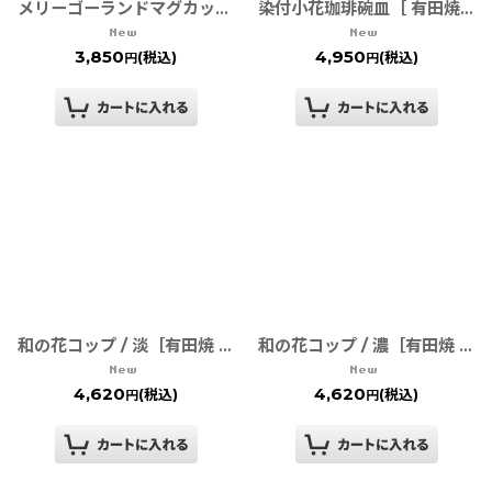
メリーゴーランドマグカップ［ 波佐見焼 和山窯 ］
染付小花珈琲碗皿［ 有田焼 そうた窯 ］
3,850
4,950
(税込)
(税込)
円
円
和の花コップ / 淡［有田焼 そうた窯］
和の花コップ / 濃［有田焼 そうた窯］
4,620
4,620
(税込)
(税込)
円
円