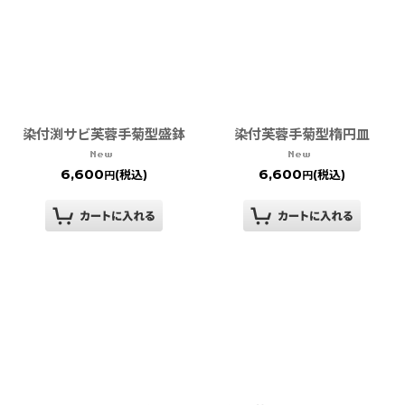
絞り込む
染付渕サビ芙蓉手菊型盛鉢
染付芙蓉手菊型楕円皿
6,600
6,600
(税込)
(税込)
円
円