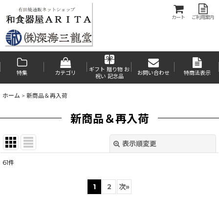
カート
ご利用案内
ギフト 贈り物 お
特集
カテゴリ
お問い合わせ
特商法表示
祝い 記念品
ホーム
>
新商品＆再入荷
新商品＆再入荷
表示順変更
閉じる
61
件
表示数
:
1
2
次
»
在庫あり
並び順
: