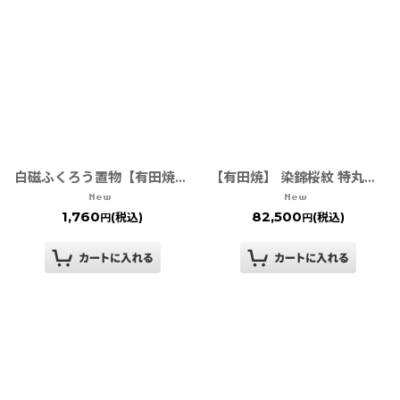
白磁ふくろう置物【有田焼の縁起物】
【有田焼】 染錦桜紋 特丸雛人形
1,760
82,500
(税込)
(税込)
円
円