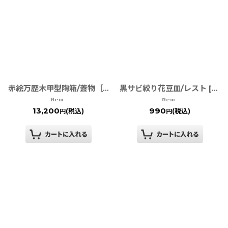
赤絵万歴木甲型陶箱/蓋物［有田焼］
黒サビ絞り花豆皿/レスト [有田焼 金善窯]
13,200
990
(税込)
(税込)
円
円