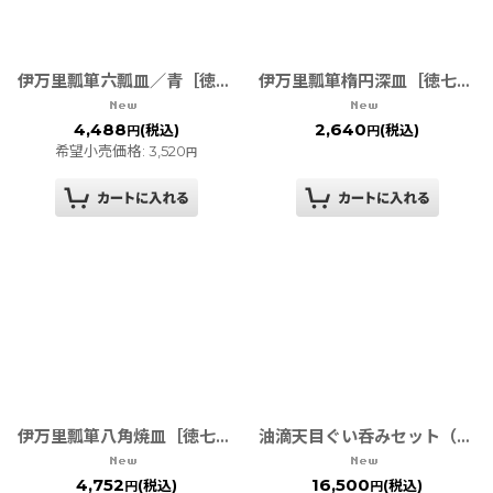
伊万里瓢箪六瓢皿／青［徳七窯］
伊万里瓢箪楕円深皿［徳七窯］
4,488
2,640
(税込)
(税込)
円
円
希望小売価格
:
3,520
円
伊万里瓢箪八角焼皿［徳七窯］
油滴天目ぐい呑みセット（木箱入り）金/銀［有田焼 真右ェ門窯］
4,752
16,500
(税込)
(税込)
円
円