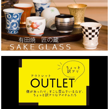
食卓の小物（調理器具/しょうゆさし/灰皿 他）
酒器（徳利・盃・ぐい呑）/急須/ポット
陶芸作家作品・他美術品
匠の蔵/SAKE GLASS
匠の蔵/ビアグラス
匠の蔵/焼酎グラス
匠の蔵カレー皿とパスタ皿チェルキオ