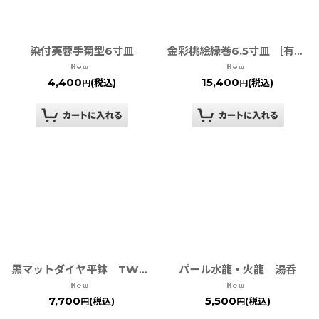
染付芙蓉手菊型6寸皿
金彩桃絵緑巻6.5寸皿 ［有田焼 徳幸窯］
4,400
15,400
(税込)
(税込)
円
円
パール水龍・火龍 湯呑
黒マットダイヤ平鉢 TWFテーブルウェアフェスティバル
7,700
5,500
(税込)
(税込)
円
円