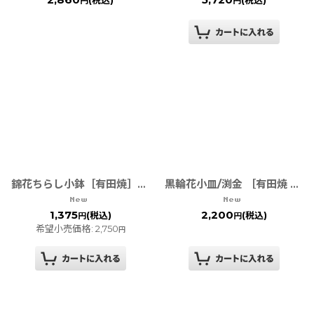
円
円
錦花ちらし小鉢［有田焼］◆アウトレット◆
黒輪花小皿/渕金 ［有田焼 弥源次窯］
1,375
2,200
(税込)
(税込)
円
円
希望小売価格
:
2,750
円