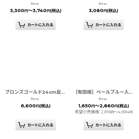
3,300
～3,740
3,080
(税込)
(税込)
円
円
円
ブロンズゴールド24cm反りプレート［有田焼 金善窯］
［有田焼］ペールブルー入れ子角鉢Ｓ・Ｍ・Ｌ◆アウトレット◆
6,600
1,650
～2,860
(税込)
(税込)
円
円
円
希望小売価格
:
2,816
～4,884
円
円