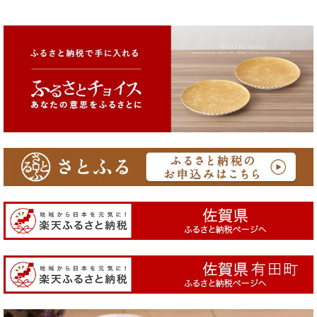
ふるさと納税返礼品
茶碗/飯碗
桃の節句 雛人形 / 端午の節句 兜
湯呑/コップ/蕎麦猪口
アウトレット/オンライン陶器市
カップ＆ソーサー/マグカップ/フリーカップ
子供食器
小皿/豆皿/お手塩皿/珍味入れ
多用皿15cm〜25cm
大皿/長皿25cm以上
小鉢/中付/盛鉢
どんぶり/丼/ボウル/麺鉢/グラタン
蓋物/硝子/木製品/漆器