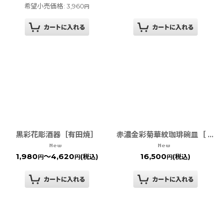
希望小売価格
:
3,960
円
黒彩花彫酒器［有田焼］
赤濃金彩菊華紋珈琲碗皿［ 有田焼 徳幸窯 ］
1,980
～4,620
16,500
(税込)
(税込)
円
円
円