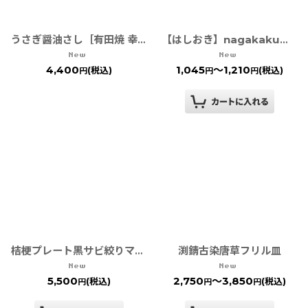
うさぎ醤油さし［有田焼 幸楽窯］
【はしおき】nagakakuカトラリーリスト
4,400
1,045
～1,210
(税込)
(税込)
円
円
円
渕錆古染唐草フリル皿
桔梗プレート黒サビ絞りマット［有田焼 金善窯］
5,500
2,750
～3,850
(税込)
(税込)
円
円
円