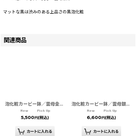
マットな黒は渋みのある上品さの黒泡化粧
関連商品
泡化粧カービー鉢／雲母金・雲母銀・黒泡化粧 TWFテーブルウェアフェスティバル
泡化粧カービー鉢／雲母銀Blue
5,500
6,600
(税込)
(税込)
円
円