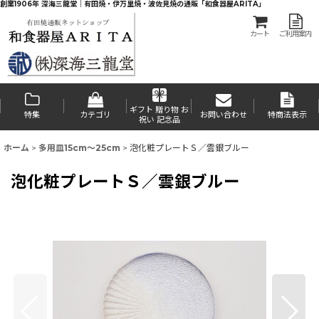
創業1906年 深海三龍堂｜有田焼・伊万里焼・波佐見焼の通販「和食器屋ARITA」
カート
ご利用案内
ギフト 贈り物 お
特集
カテゴリ
お問い合わせ
特商法表示
祝い 記念品
ホーム
>
多用皿15cm〜25cm
>
泡化粧プレートＳ／雲銀ブルー
泡化粧プレートＳ／雲銀ブルー