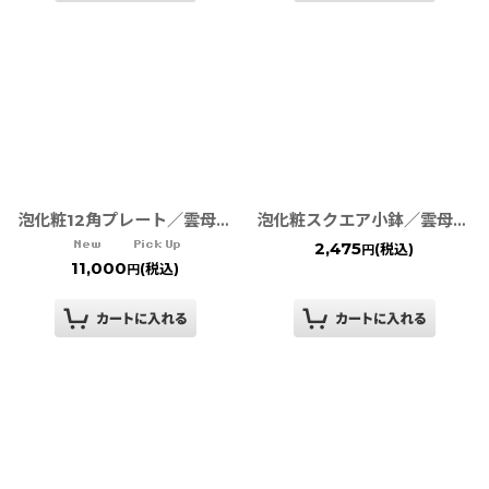
泡化粧12角プレート／雲母銀青 TWFテーブルウェアフェスティバル
泡化粧スクエア小鉢／雲母金彩・銀彩・黒彩 TWFテーブルウェアフェスティバル
2,475
(税込)
円
11,000
(税込)
円