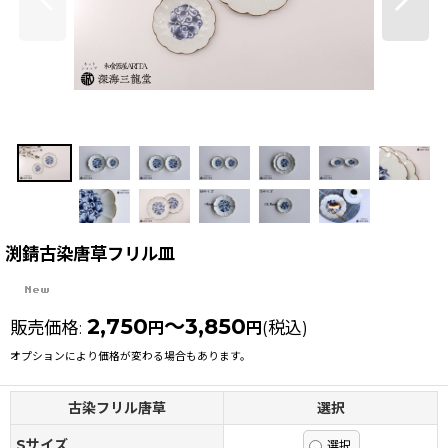
渕錆古染唐草フリル皿
2,750
～3,850
販売価格
:
(税込)
円
円
オプションにより価格が変わる場合もあります。
古染フリル唐草
選択
Sサイズ