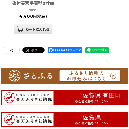
染付芙蓉手菊型6寸皿
4,400
(税込)
円
Facebookでシェア