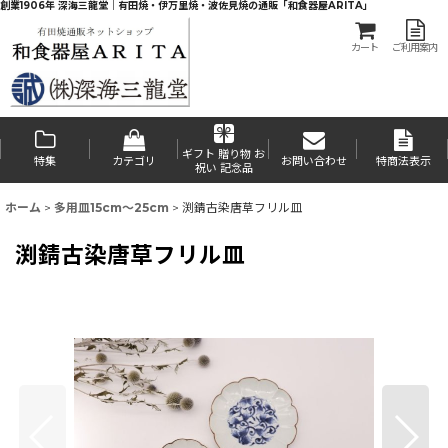
創業1906年 深海三龍堂｜有田焼・伊万里焼・波佐見焼の通販「和食器屋ARITA」
カート
ご利用案内
ギフト 贈り物 お
特集
カテゴリ
お問い合わせ
特商法表示
祝い 記念品
ホーム
>
多用皿15cm〜25cm
>
渕錆古染唐草フリル皿
渕錆古染唐草フリル皿