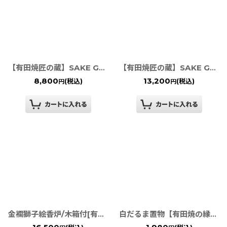
【有田焼匠の蔵】SAKE GLASS 銀独楽（丸）
【有田焼匠の蔵】SAKE GLASS 蒔絵（丸）
8,800
13,200
(税込)
(税込)
円
円
金襴獅子絵香炉/木箱付[有田焼 弥左ェ門窯］
白だるま置物【有田焼の縁起物】