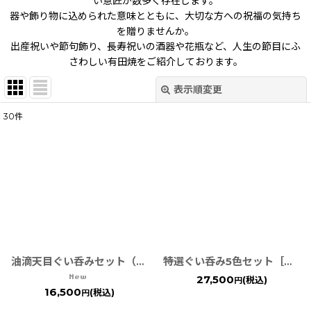
い意匠が数多く存在します。
器や飾り物に込められた意味とともに、大切な方への祝福の気持ち
を贈りませんか。
出産祝いや節句飾り、長寿祝いの酒器や花瓶など、人生の節目にふ
さわしい有田焼をご紹介しております。
表示順変更
閉じる
30
件
表示数
:
在庫あり
並び順
:
絞り込む
油滴天目ぐい呑みセット（木箱入り）金/銀［有田焼 真右ェ門窯］
特選ぐい呑み5色セット［有田焼 真右ェ門窯］
27,500
(税込)
円
16,500
(税込)
円