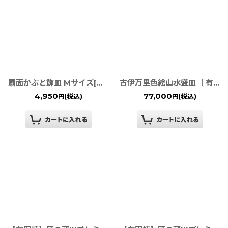
扇面かぶと飾皿 Mサイズ[有田焼]
古伊万里色絵山水盛皿［ 有田焼 幸楽窯 ］
4,950
77,000
(税込)
(税込)
円
円