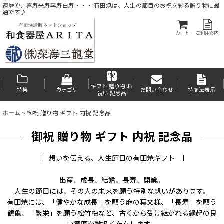
還暦や、喜寿米寿卒寿白寿・・・ 有田焼は、人生の節目のお祝を彩る贈り物に最
適です♪
カート
ご利用案内
ギフト 贈り物 お
特集
カテゴリ
お問い合わせ
特商法表示
祝い 記念品
ホーム
>
御祝 贈り物 ギフト 内祝 記念品
御祝 贈り物 ギフト 内祝 記念品
［ 想いを伝える、人生節目の有田焼ギフト ］
出産、成長、結婚、長寿、開業――。
人生の節目には、その人の未来を願う特別な想いがあります。
有田焼には、「健やかな成長」を願う麻の葉文様、「長寿」を願う
鶴亀、「繁栄」を願う松竹梅など、古くから受け継がれる縁起の良