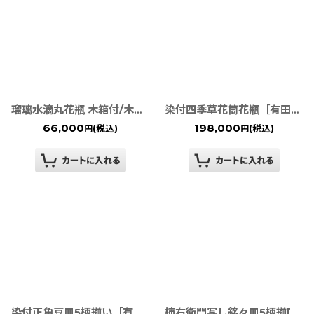
瑠璃水滴丸花瓶 木箱付/木札付［有田焼 真右ェ門窯］
染付四季草花筒花瓶［有田焼 福泉窯］
66,000
198,000
(税込)
(税込)
円
円
染付正角豆皿5柄揃い［有田焼 そうた窯］
柿右衛門写し銘々皿5柄揃[有田焼 伯父山窯]