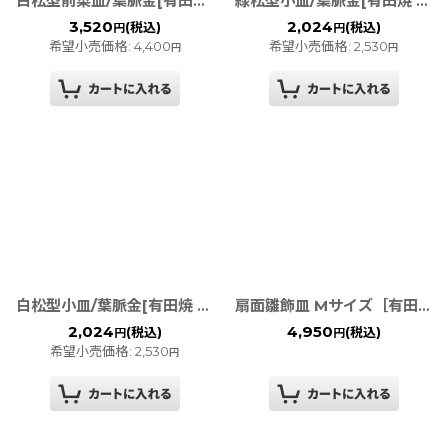
白松型前菜皿/葉脈金[有田焼 幸楽窯]
緑松型小皿/葉脈金[有田焼 幸楽窯]
3,520
2,024
(税込)
(税込)
円
円
希望小売価格
:
4,400
希望小売価格
:
2,530
円
円
白松型小皿/葉脈金[有田焼 幸楽窯]
扇面雛飾皿 Mサイズ［有田焼］
2,024
4,950
(税込)
(税込)
円
円
希望小売価格
:
2,530
円