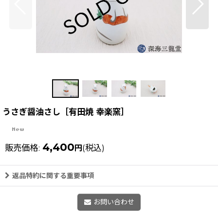
うさぎ醤油さし［有田焼 幸楽窯］
4,400
販売価格
:
(税込)
円
返品特約に関する重要事項
お問い合わせ