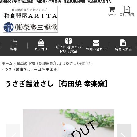
創業1906年 深海三龍堂｜有田焼・伊万里焼・波佐見焼の通販「和食器屋ARITA」
カート
ご利用案内
ギフト 贈り物 お
特集
カテゴリ
お問い合わせ
特商法表示
祝い 記念品
ホーム
>
食卓の小物（調理器具/しょうゆさし/灰皿 他）
>
うさぎ醤油さし［有田焼 幸楽窯］
うさぎ醤油さし［有田焼 幸楽窯］