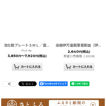
泡化粧プレートＳＭＬ／雲母金彩・銀彩・黒彩 TWFテーブルウェアフェスティバル
染錦伊万里瓢箪菊割皿［伊万里焼 徳七窯］
2,640
(税込)
円
3,850
～7,920
(税込)
希望小売価格
:
2,860
円
円
円
Facebookでシェア