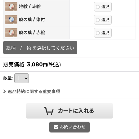
地紋 / 赤絵
麻の葉 / 染付
麻の葉 / 赤絵
絵柄 / 色
を選択してください
販売価格
:
3,080
(税込)
円
数量
:
返品特約に関する重要事項
お問い合わせ