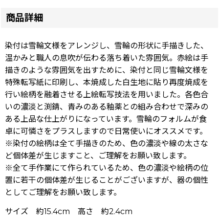
商品詳細
染付は雪輪文様をアレンジし、雪輪の形状に手描きした、
温かみと職人の息吹が伝わる落ち着いた雰囲気。赤絵は手
描きのような雰囲気を出すために、染付と同じ雪輪文様を
特殊転写紙に印刷し、本焼成した白生地に貼り再度焼成を
行い絵柄を融着させる上絵転写技法を用いました。各色合
いの濃淡と渕錆、青みのある釉薬との組み合わせで深みの
ある上品な仕上がりになっています。雪輪のフォルムが食
卓に可憐さをプラスしますので日常使いにオススメです。
※染付の絵柄は全て手描きのため、色の濃淡や線の太さな
ど個体差が生じますこと、ご理解をお願い致します。
※全て手作業にて作られているため、色の濃淡や絵柄の位
置に若干の個体差が生じることがございますが、器の個性
としてご理解をお願い致します。
サイズ 約15.4cm 高さ 約2.4cm