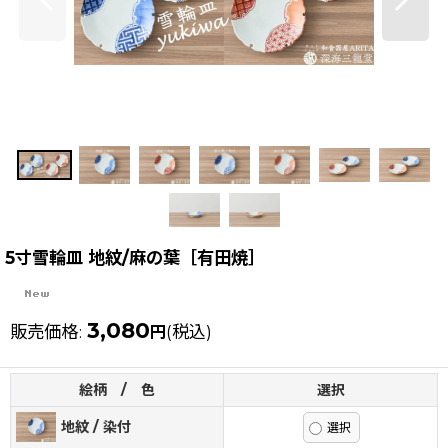
5寸雪輪皿 地紋/麻の葉［有田焼］
3,080
販売価格
:
(税込)
円
絵柄 / 色
選択
地紋 / 染付