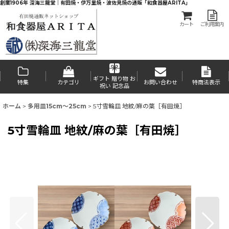
創業1906年 深海三龍堂｜有田焼・伊万里焼・波佐見焼の通販「和食器屋ARITA」
カート
ご利用案内
ギフト 贈り物 お
特集
カテゴリ
お問い合わせ
特商法表示
祝い 記念品
ホーム
>
多用皿15cm〜25cm
>
5寸雪輪皿 地紋/麻の葉［有田焼］
5寸雪輪皿 地紋/麻の葉［有田焼］