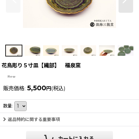
花鳥彫り５寸皿【織部】 福泉窯
5,500
販売価格
:
(税込)
円
数量
:
返品特約に関する重要事項