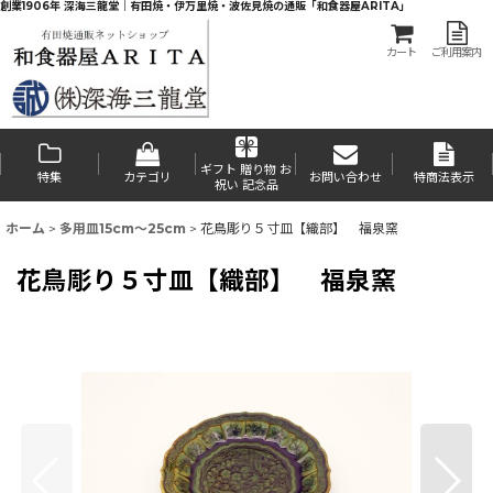
創業1906年 深海三龍堂｜有田焼・伊万里焼・波佐見焼の通販「和食器屋ARITA」
カート
ご利用案内
ギフト 贈り物 お
特集
カテゴリ
お問い合わせ
特商法表示
祝い 記念品
ホーム
>
多用皿15cm〜25cm
>
花鳥彫り５寸皿【織部】 福泉窯
花鳥彫り５寸皿【織部】 福泉窯