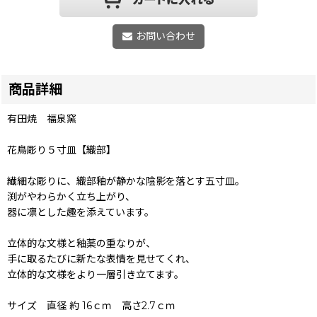
お問い合わせ
商品詳細
有田焼 福泉窯
花鳥彫り５寸皿【織部】
繊細な彫りに、織部釉が静かな陰影を落とす五寸皿。
渕がやわらかく立ち上がり、
器に凛とした趣を添えています。
立体的な文様と釉薬の重なりが、
手に取るたびに新たな表情を見せてくれ、
立体的な文様をより一層引き立てます。
サイズ 直径 約 16ｃｍ 高さ2.7ｃｍ