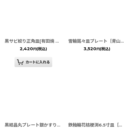
黒サビ絞り正角皿[有田焼 金善窯]
雪輪銘々皿プレート［青山窯］TWFテーブルウェアフェスティバル
2,420
3,520
(税込)
(税込)
円
円
黒結晶丸プレート銀かすり（渕有り）18cm[有田焼 陶悦窯]
鉄釉輪花桔梗渕6.5寸皿［有田焼］