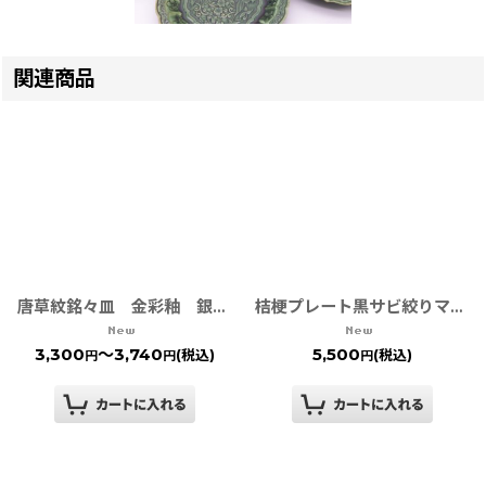
関連商品
唐草紋銘々皿 金彩釉 銀彩釉 黒彩釉
桔梗プレート黒サビ絞りマット［有田焼 金善窯］
3,300
～3,740
5,500
(税込)
(税込)
円
円
円