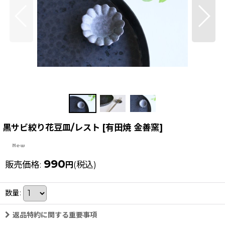
黒サビ絞り花豆皿/レスト [有田焼 金善窯]
990
販売価格
:
(税込)
円
数量
:
返品特約に関する重要事項