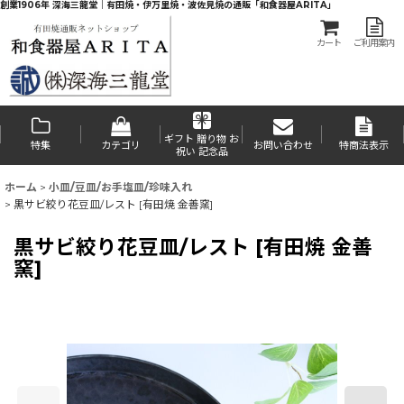
創業1906年 深海三龍堂｜有田焼・伊万里焼・波佐見焼の通販「和食器屋ARITA」
カート
ご利用案内
ギフト 贈り物 お
特集
カテゴリ
お問い合わせ
特商法表示
祝い 記念品
ホーム
>
小皿/豆皿/お手塩皿/珍味入れ
>
黒サビ絞り花豆皿/レスト [有田焼 金善窯]
黒サビ絞り花豆皿/レスト [有田焼 金善
窯]