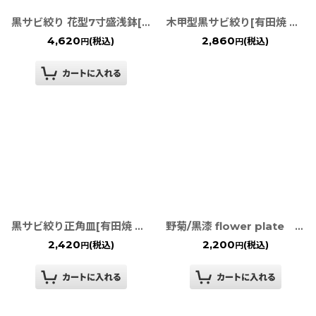
黒サビ絞り 花型7寸盛浅鉢[有田焼 金善窯]
木甲型黒サビ絞り[有田焼 金善窯]
4,620
2,860
(税込)
(税込)
円
円
黒サビ絞り正角皿[有田焼 金善窯]
野菊/黒漆 flower plate TWFテーブルウェアフェスティバル
2,420
2,200
(税込)
(税込)
円
円