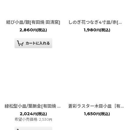
結び小皿/銀[有田焼 田清窯]
しのぎ花つなぎ4寸皿/赤[有田焼 皓洋窯]
2,860
1,980
(税込)
(税込)
円
円
緑松型小皿/葉脈金[有田焼 幸楽窯]
蒼彩ラスター木目小皿［有田焼 喜鶴製陶］
2,024
1,650
(税込)
(税込)
円
円
希望小売価格
:
2,530
円