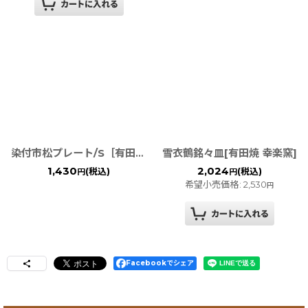
雪衣鶴銘々皿[有田焼 幸楽窯]
染付市松プレート/S［有田焼 そうた窯］
1,430
2,024
(税込)
(税込)
円
円
希望小売価格
:
2,530
円
Facebookでシェア