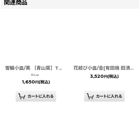
関連商品
雪輪小皿/黒 ［青山窯］TWFテーブルウェアフェスティバル
花結び小皿/金[有田焼 田清窯]
3,520
(税込)
円
1,650
(税込)
円