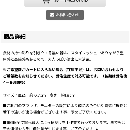
お問い合わせ
商品詳細
食材の持つ彩りを引き立てる黒い器は、スタイリッシュでありながら重
厚感と高級感もあるので、大人っぽい演出に大活躍。
※ご希望数がカートに入らない場合（在庫不足）は、お問い合わせより
ご希望数をお知らせください。受注生産で対応可能です。（納期は受注後
4〜8週間後）
サイズ：直径 約10.7cm 高さ 約1.8cm
■ご利用のブラウザ、モニターの設定により商品の色合いや質感に現物と
若干の違いが出る場合がございます事、予めご了承ください。
■1個1個全て窯元職人による釉かけを手作業で行っております。黒でも若
干の濃淡やムラに個体差が生じます事、ご了承ください。