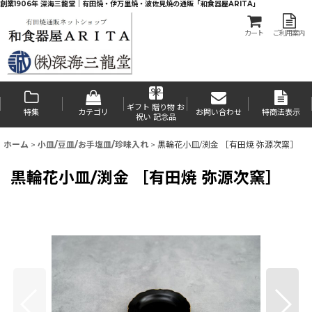
創業1906年 深海三龍堂｜有田焼・伊万里焼・波佐見焼の通販「和食器屋ARITA」
カート
ご利用案内
ギフト 贈り物 お
特集
カテゴリ
お問い合わせ
特商法表示
祝い 記念品
ホーム
>
小皿/豆皿/お手塩皿/珍味入れ
>
黒輪花小皿/渕金 ［有田焼 弥源次窯］
黒輪花小皿/渕金 ［有田焼 弥源次窯］