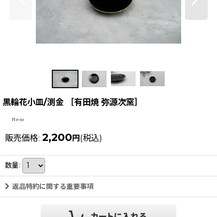
黒輪花小皿/渕金 ［有田焼 弥源次窯］
2,200
販売価格
:
(税込)
円
数量
:
返品特約に関する重要事項