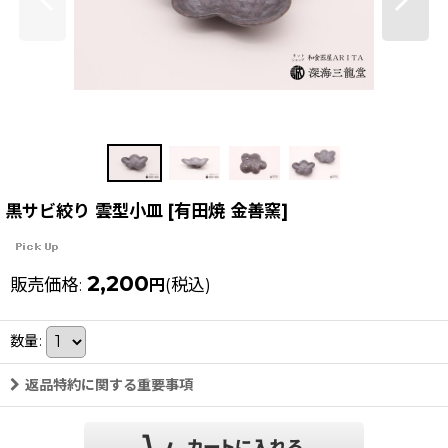
黒サビ絞り 雲型小皿 [有田焼 金善窯]
2,200
販売価格
:
(税込)
円
数量
:
返品特約に関する重要事項