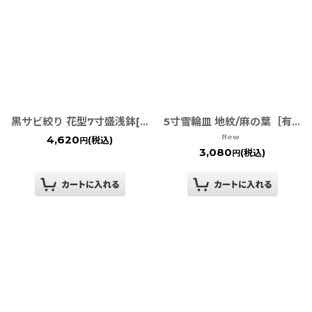
黒サビ絞り 花型7寸盛浅鉢[有田焼 金善窯]
5寸雪輪皿 地紋/麻の葉［有田焼］
4,620
(税込)
円
3,080
(税込)
円