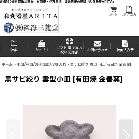
創業1906年 深海三龍堂｜有田焼・伊万里焼・波佐見焼の通販「和食器屋ARITA」
カート
ご利用案内
ギフト 贈り物 お
特集
カテゴリ
お問い合わせ
特商法表示
祝い 記念品
ホーム
>
小皿/豆皿/お手塩皿/珍味入れ
>
黒サビ絞り 雲型小皿 [有田焼 金善窯]
黒サビ絞り 雲型小皿 [有田焼 金善窯]