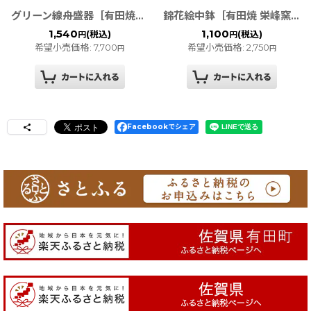
グリーン線舟盛器［有田焼］◆アウトレット◆
錦花絵中鉢［有田焼 栄峰窯］◆アウトレット◆
1,540
1,100
(税込)
(税込)
円
円
希望小売価格
:
7,700
希望小売価格
:
2,750
円
円
Facebookでシェア