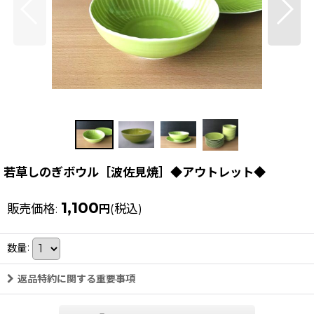
若草しのぎボウル［波佐見焼］◆アウトレット◆
1,100
販売価格
:
(税込)
円
数量
:
返品特約に関する重要事項