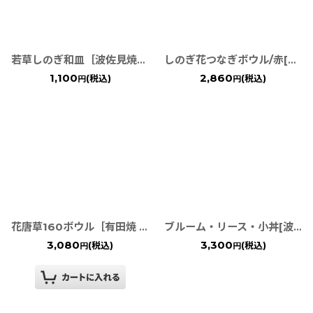
若草しのぎ和皿［波佐見焼］◆アウトレット◆
しのぎ花つなぎボウル/赤[有田焼 皓洋窯]
1,100
2,860
(税込)
(税込)
円
円
花唐草160ボウル［有田焼 金善窯］
ブルーム・リース・小丼[波佐見焼 白山陶器]
3,080
3,300
(税込)
(税込)
円
円