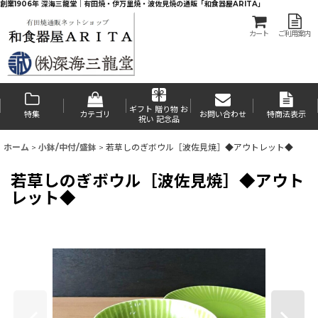
創業1906年 深海三龍堂｜有田焼・伊万里焼・波佐見焼の通販「和食器屋ARITA」
カート
ご利用案内
ギフト 贈り物 お
特集
カテゴリ
お問い合わせ
特商法表示
祝い 記念品
ホーム
>
小鉢/中付/盛鉢
>
若草しのぎボウル［波佐見焼］◆アウトレット◆
若草しのぎボウル［波佐見焼］◆アウト
レット◆