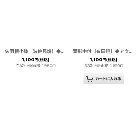
矢羽根小鉢［波佐見焼］◆アウトレット◆
葉形中付［有田焼］◆アウトレット◆
1,100
1,100
(税込)
(税込)
円
円
希望小売価格
:
1,980
希望小売価格
:
1,650
円
円