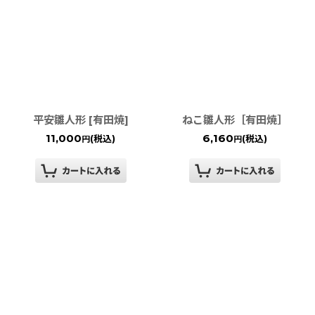
平安雛人形 [有田焼]
ねこ雛人形［有田焼］
11,000
6,160
(税込)
(税込)
円
円