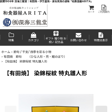
創業1906年 深海三龍堂｜有田焼・伊万里焼・波佐見焼の通販「和食器屋ARITA」
カート
ご利用案内
ギフト 贈り物 お
特集
カテゴリ
お問い合わせ
特商法表示
祝い 記念品
ホーム
>
節句 / 干支/ 四季を彩る小物
>
有田焼 節句 （ひな人形・兜・鯉のぼり）
>
【有田焼】 染錦桜紋 特丸雛人形
【有田焼】 染錦桜紋 特丸雛人形