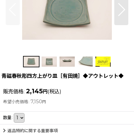
青磁春秋彫四方上がり皿［有田焼］◆アウトレット◆
2,145
販売価格
:
(税込)
円
7,150
希望小売価格
:
円
数量
:
返品特約に関する重要事項