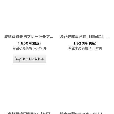
波彫草紋長角プレート◆アウトレット◆
濃花弁紋高台皿［有田焼］◆アウトレット◆
1,650
1,320
(税込)
(税込)
円
円
希望小売価格
:
4,400
希望小売価格
:
6,380
円
円