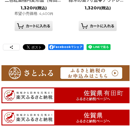
二色紅葉楕円変形皿［有田焼］◆アウトレット◆
緑木の葉7寸皿◆アウトレット◆
1,320
1,320
(税込)
(税込)
円
円
希望小売価格
:
4,400
円
Facebookでシェア