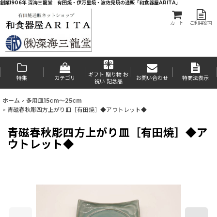
創業1906年 深海三龍堂｜有田焼・伊万里焼・波佐見焼の通販「和食器屋ARITA」
カート
ご利用案内
ギフト 贈り物 お
特集
カテゴリ
お問い合わせ
特商法表示
祝い 記念品
ホーム
>
多用皿15cm〜25cm
>
青磁春秋彫四方上がり皿［有田焼］◆アウトレット◆
青磁春秋彫四方上がり皿［有田焼］◆ア
ウトレット◆