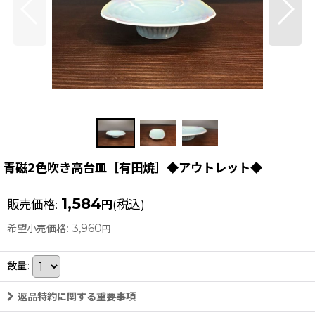
青磁2色吹き高台皿［有田焼］◆アウトレット◆
1,584
販売価格
:
(税込)
円
3,960
希望小売価格
:
円
数量
:
返品特約に関する重要事項