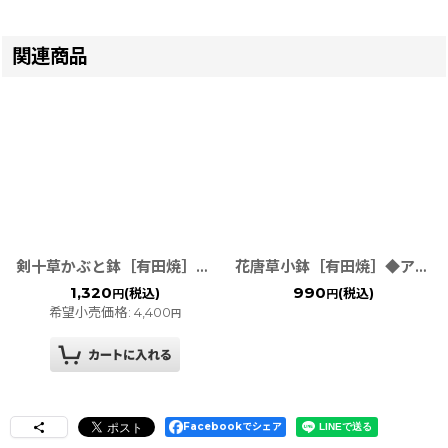
関連商品
剣十草かぶと鉢［有田焼］◆アウトレット◆
花唐草小鉢［有田焼］◆アウトレット◆
1,320
990
(税込)
(税込)
円
円
希望小売価格
:
4,400
円
Facebookでシェア