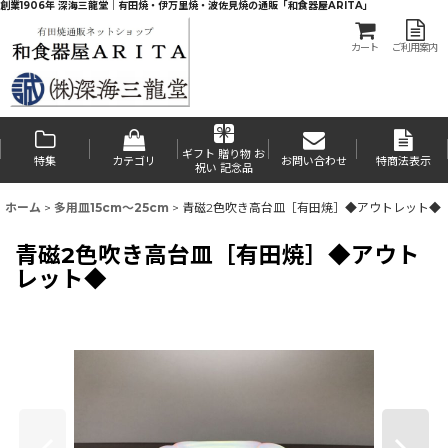
創業1906年 深海三龍堂｜有田焼・伊万里焼・波佐見焼の通販「和食器屋ARITA」
カート
ご利用案内
ギフト 贈り物 お
特集
カテゴリ
お問い合わせ
特商法表示
祝い 記念品
ホーム
>
多用皿15cm〜25cm
>
青磁2色吹き高台皿［有田焼］◆アウトレット◆
青磁2色吹き高台皿［有田焼］◆アウト
レット◆