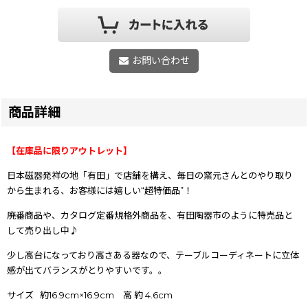
お問い合わせ
商品詳細
【在庫品に限りアウトレット】
日本磁器発祥の地「有田」で店舗を構え、毎日の窯元さんとのやり取り
から生まれる、お客様には嬉しい“超特価品”！
廃番商品や、カタログ定番規格外商品を、有田陶器市のように特売品と
して売り出し中♪
少し高台になっており高さある器なので、テーブルコーディネートに立体
感が出てバランスがとりやすいです。。
サイズ 約16.9cm×16.9cm 高 約 4.6cm