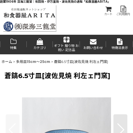
創業1906年 深海三龍堂｜有田焼・伊万里焼・波佐見焼の通販「和食器屋ARITA」
カート
ご利用案内
ギフト 贈り物 お
特集
カテゴリ
お問い合わせ
特商法表示
祝い 記念品
ホーム
>
多用皿15cm〜25cm
>
蒼鎬6.5寸皿[波佐見焼 利左ェ門窯]
蒼鎬6.5寸皿[波佐見焼 利左ェ門窯]