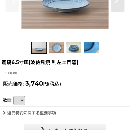
蒼鎬6.5寸皿[波佐見焼 利左ェ門窯]
3,740
販売価格
:
(税込)
円
数量
:
返品特約に関する重要事項