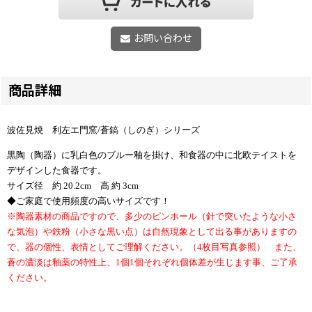
お問い合わせ
商品詳細
波佐見焼 利左エ門窯/
蒼鎬（しのぎ）シリーズ
黒陶（陶器）に乳白色のブルー釉を掛け、
和食器の中に北欧テイストを
デザインした食器です。
サイズ径 約 20.2
cm 高 約 3
cm
◆ご家庭で使用頻度の高いサイズです！
※陶器素材の商品ですので、多少のピンホール（針で突いたような小さ
な気泡）や鉄粉（小さな黒い点）は自然現象として出る事がありますの
で、器の個性、表情としてご理解ください。（4枚目写真参照） また、
蒼の濃淡は釉薬の特性上、1個1個それぞれ個体差が生じます事、ご了承
ください。