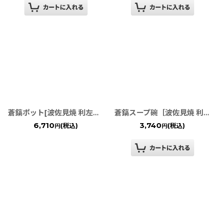
蒼鎬ポット[波佐見焼 利左ェ門窯]
蒼鎬スープ碗［波佐見焼 利左エ門窯］
6,710
3,740
(税込)
(税込)
円
円