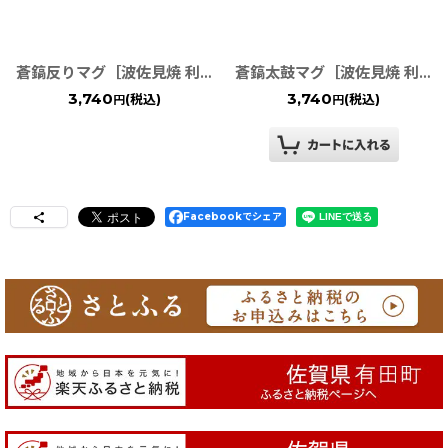
蒼鎬反りマグ［波佐見焼 利左エ門窯］
蒼鎬太鼓マグ［波佐見焼 利左エ門窯］
3,740
3,740
(税込)
(税込)
円
円
Facebookでシェア