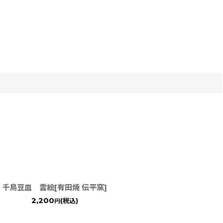
千鳥豆皿 雲絵[有田焼 伝平窯]
2,200
(税込)
円