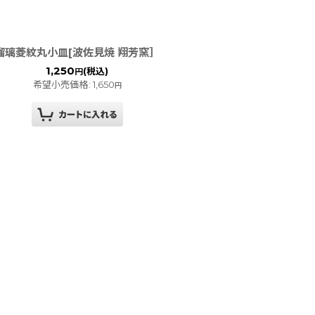
瑠璃菱紋丸小皿[波佐見焼 翔芳窯］
1,250
(税込)
円
希望小売価格
:
1,650
円