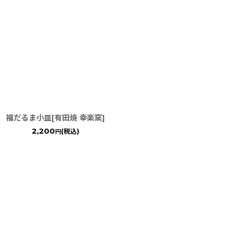
福だるま小皿[有田焼 幸楽窯]
2,200
(税込)
円