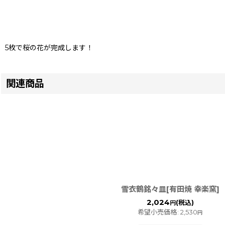
5枚で桜の花が完成します！
関連商品
雪衣鶴銘々皿[有田焼 幸楽窯]
2,024
(税込)
円
希望小売価格
:
2,530
円