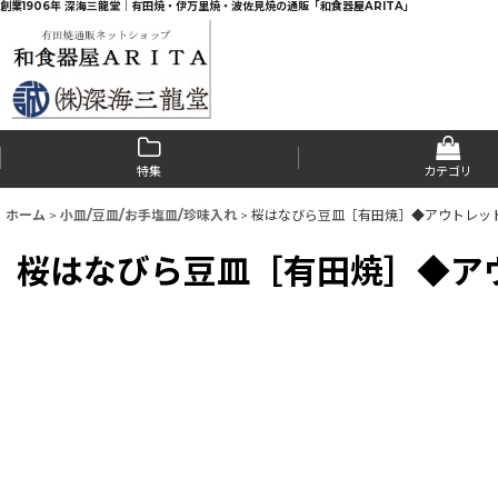
創業1906年 深海三龍堂｜有田焼・伊万里焼・波佐見焼の通販「和食器屋ARITA」
特集
カテゴリ
ホーム
>
小皿/豆皿/お手塩皿/珍味入れ
>
桜はなびら豆皿［有田焼］◆アウトレッ
桜はなびら豆皿［有田焼］◆ア