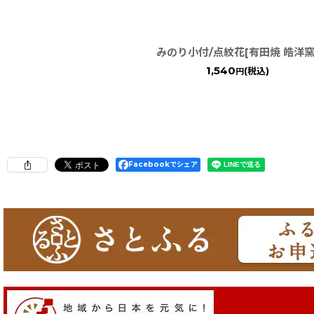
みのり小付/点紋花[有田焼 皓洋窯
1,540
(税込)
円
Facebookでシェア