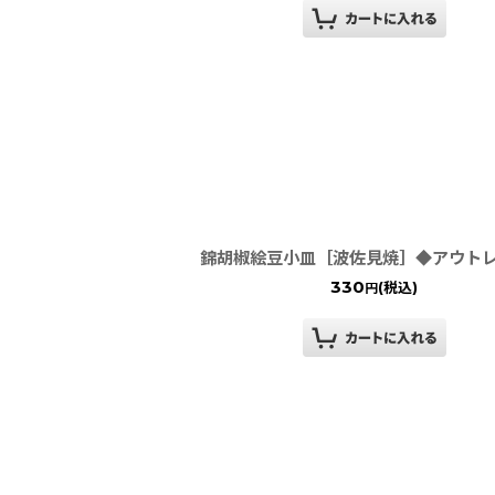
錦胡椒絵豆小皿［波佐見焼］◆アウト
330
(税込)
円